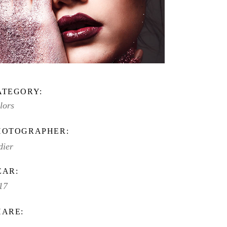
ATEGORY:
lors
HOTOGRAPHER:
dier
EAR:
17
HARE: