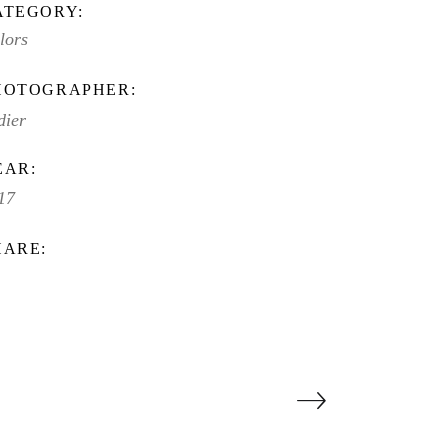
ATEGORY:
lors
HOTOGRAPHER:
dier
EAR:
17
HARE: