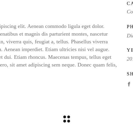
C
Co
ipiscing elit. Aenean commodo ligula eget dolor.
P
atibus et magnis dis parturient montes, nascetur
Di
, viverra quis, feugiat a, tellus. Phasellus viverra
. Aenean imperdiet. Etiam ultricies nisi vel augue.
Y
et dui. Etiam rhoncus. Maecenas tempus, tellus eget
20
o, sit amet adipiscing sem neque. Donec quam felis,
S